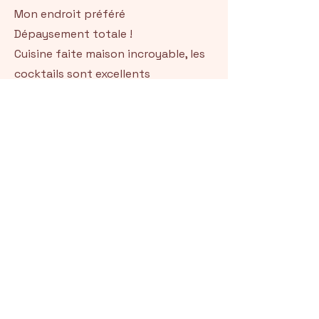
Mon endroit préféré
Dépaysement totale !
Cuisine faite maison incroyable, les
cocktails sont excellents
Super accueil !
À refaire sans modération
Lilia Tabet
Très belle découverte. Nous sommes
venus bruncher entre amis. Les
formules proposées sont variées,
copieuses et disposent d’un super
rapport qualité prix.