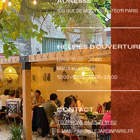
ADRESSE
108 RUE DE MONTREUIL 75011 PARIS
HEURES D'OUVERTUR
Lundi 18:00 - 23:00
Mardi au samedi
12:00–15:00 i 18:00–23:00
CONTACT
TELEPHONE 01 43 71 18 62
E-MAIL - INFO@LEJARDINPARIS.FR